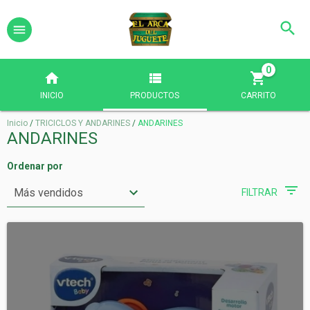
0
INICIO
PRODUCTOS
CARRITO
Inicio
/
TRICICLOS Y ANDARINES
/
ANDARINES
ANDARINES
Ordenar por
FILTRAR