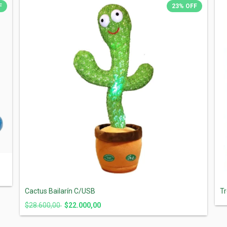
F
23
%
OFF
Cactus Bailarín C/USB
Tr
$28.600,00
$22.000,00