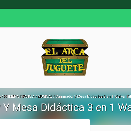
o
/
PRIMERA INFANCIA
/
MUSICAL
/
Caminador Y Mesa Didáctica 3 en 1 Walker Ta
Y Mesa Didáctica 3 en 1 Wa