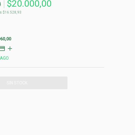
$20.000,00
0
os
$16.528,93
960,00
PAGO