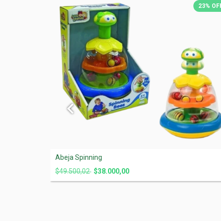
23
%
OFF
23
%
OF
Abeja Spinning
$49.500,02
$38.000,00