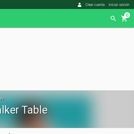
Crear cuenta
Iniciar sesión
0
ble
lker Table