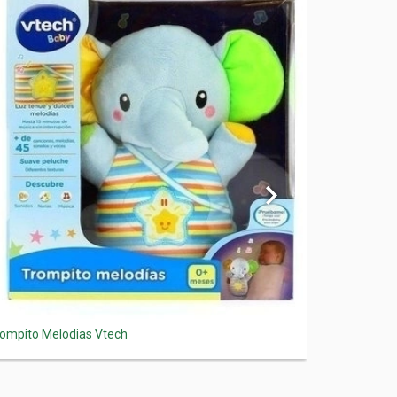
ompito Melodias Vtech
Piano Music
$26.000,00