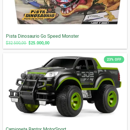
Pista Dinosaurio Go Speed Monster
$32.500,00
$25.000,00
23
%
OFF
Camioneta Raptor MotorSport