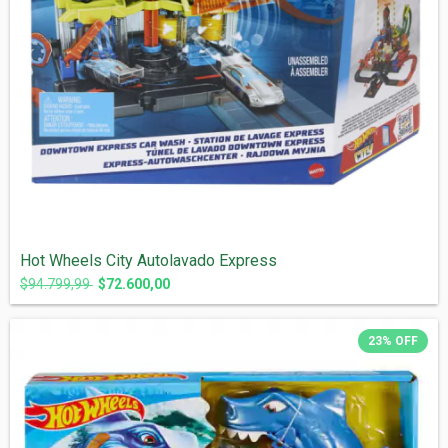
Hot Wheels City Autolavado Express
$94.799,99
$72.600,00
23
%
OFF