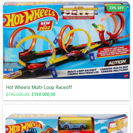
23
%
OFF
Hot Wheels Multi-Loop Raceoff
$195.000,00
$150.000,00