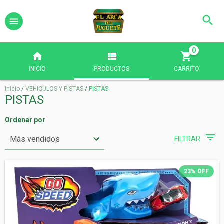
0
INICIO
PRODUCTOS
CARRITO
Inicio
/
VEHICULOS Y PISTAS
/
PISTAS
PISTAS
Ordenar por
FILTRAR
23
%
OFF