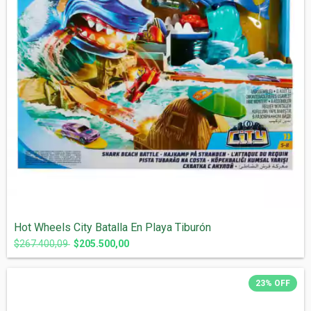
Hot Wheels City Batalla En Playa Tiburón
$267.400,09
$205.500,00
23
%
OFF