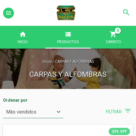
0
INICIO
PRODUCTOS
CARRITO
Inicio
/
CARPAS Y ALFOMBRAS
CARPAS Y ALFOMBRAS
Ordenar por
FILTRAR
23
%
OFF