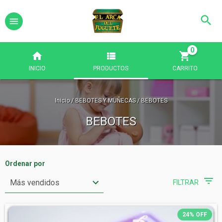
0
INICIO
PRODUCTOS
CARRITO
Inicio
/
BEBOTES Y MUÑECAS
/
BEBOTES
BEBOTES
Ordenar por
FILTRAR
24
%
OFF