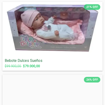
21
%
OFF
Bebote Dulces Sueños
$99.900,00
$79.000,00
24
%
OFF