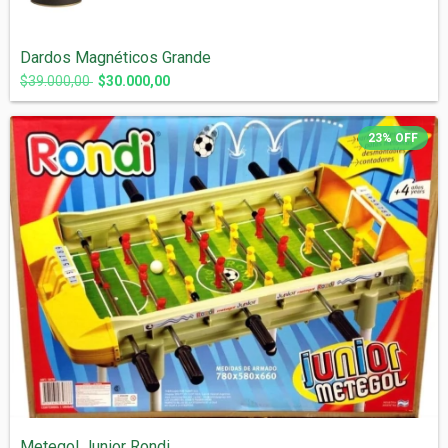
Dardos Magnéticos Grande
$39.000,00
$30.000,00
23
%
OFF
Metegol Junior Rondi