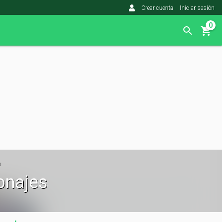
Crear cuenta
Iniciar sesión
0
s
onajes