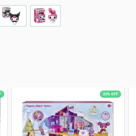
F
23
%
OFF