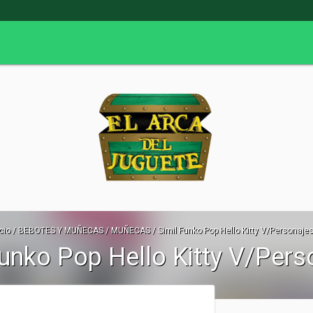
cio
/
BEBOTES Y MUÑECAS
/
MUÑECAS
/
Simil Funko Pop Hello Kitty V/Personaje
Funko Pop Hello Kitty V/Pers