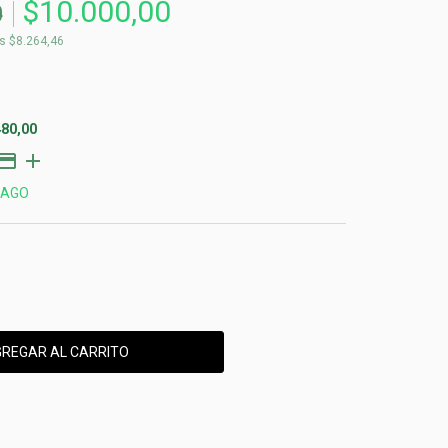
$10.000,00
0
os
$8.264,46
480,00
PAGO