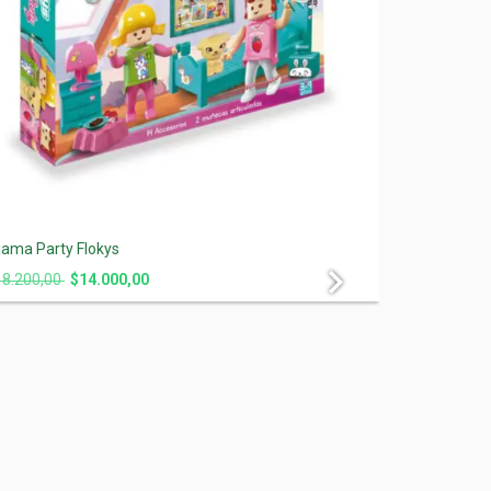
jama Party Flokys
Jardinera F
18.200,00
$14.000,00
$7.200,00