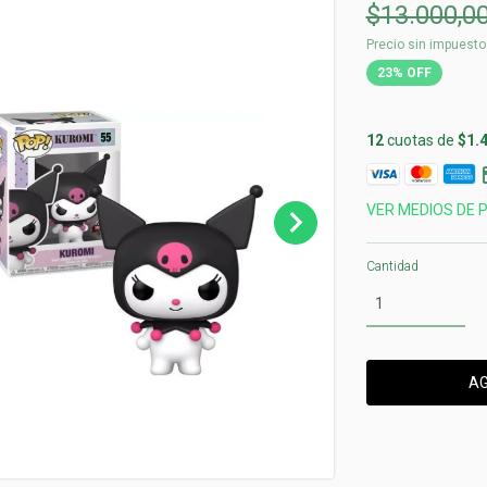
$13.000,0
Precio sin impuest
23
%
OFF
12
cuotas de
$1.
VER MEDIOS DE 
Cantidad