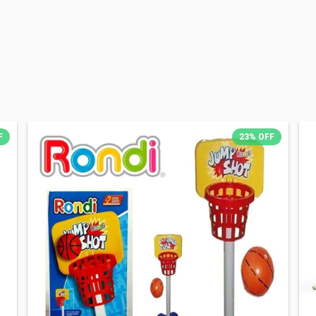
F
23
%
OFF