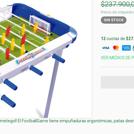
$237.900,
Precio sin impuest
SIN STOCK
12
cuotas de
$27
VER MEDIOS DE 
de metegol! El FootballGame tiene empuñaduras ergonómicas, patas desm