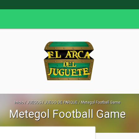
Inicio
/
JUEGOS
/
JUEGO DE PARQUE
/
Metegol Football Game
Metegol Football Game