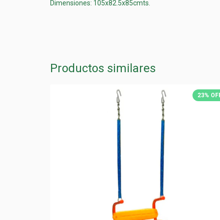
Dimensiones: 105x82.5x85cmts.
Productos similares
23
%
OFF
23
%
OF