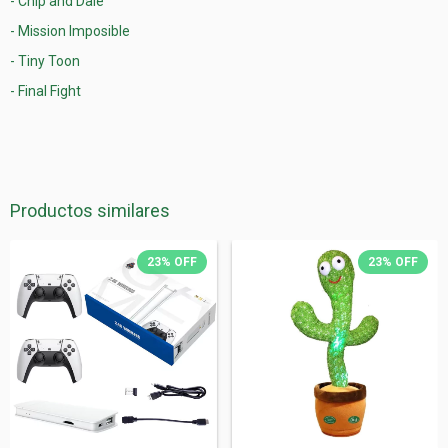
- Chip and Dale
- Mission Imposible
- Tiny Toon
- Final Fight
Productos similares
23
%
OFF
23
%
OFF