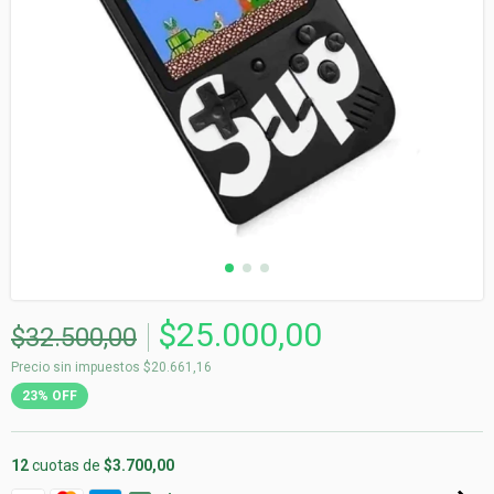
$25.000,00
$32.500,00
Precio sin impuestos
$20.661,16
23
%
OFF
12
cuotas de
$3.700,00