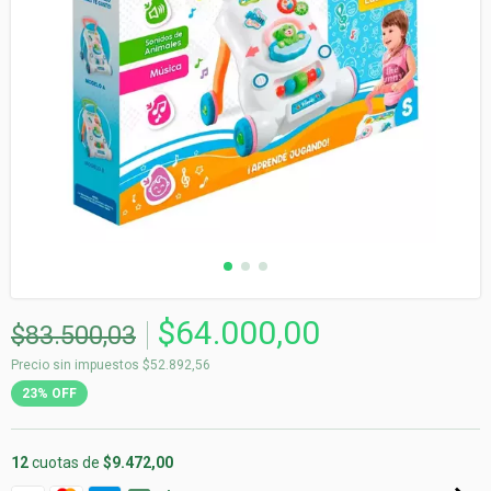
$64.000,00
$83.500,03
Precio sin impuestos
$52.892,56
23
%
OFF
12
cuotas de
$9.472,00