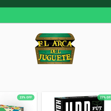
23
%
OFF
23
%
OF