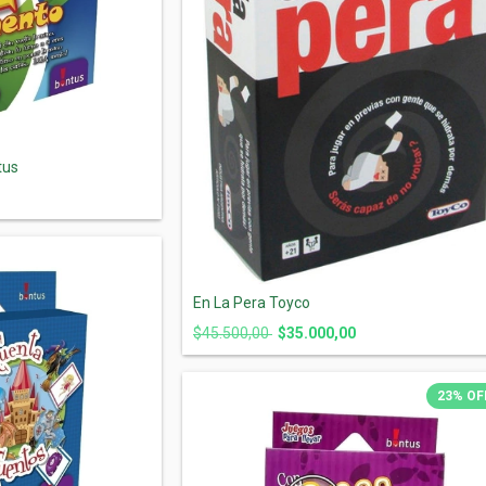
tus
En La Pera Toyco
$45.500,00
$35.000,00
23
%
OF