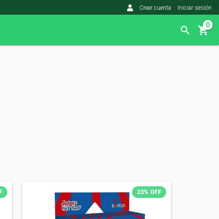
Crear cuenta
Iniciar sesión
0
F
23
%
OFF