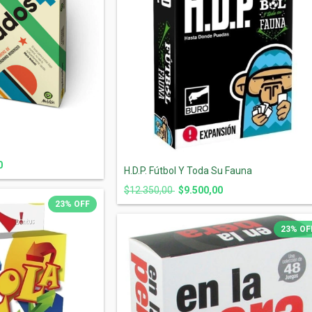
0
H.D.P. Fútbol Y Toda Su Fauna
$12.350,00
$9.500,00
23
%
OFF
23
%
OF